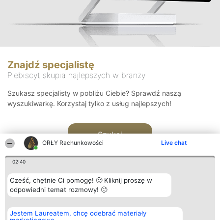
Znajdź specjalistę
Plebiscyt skupia najlepszych w branży
Szukasz specjalisty w pobliżu Ciebie? Sprawdź naszą
wyszukiwarkę. Korzystaj tylko z usług najlepszych!
Szukaj
ORŁY Rachunkowości
Live chat
02:40
Cześć, chętnie Ci pomogę! 🙂 Kliknij proszę w
odpowiedni temat rozmowy! 🙂
Organizator plebiscytu
Plebiscyt
Kontakt
Jestem Laureatem, chcę odebrać materiały
Bright Side Solutions sp. z o.
Laureaci
Kontakt