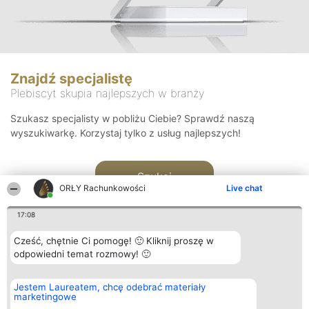
Znajdź specjalistę
Plebiscyt skupia najlepszych w branży
Szukasz specjalisty w pobliżu Ciebie? Sprawdź naszą
wyszukiwarkę. Korzystaj tylko z usług najlepszych!
Szukaj
ORŁY Rachunkowości
Live chat
17:08
Cześć, chętnie Ci pomogę! 🙂 Kliknij proszę w
odpowiedni temat rozmowy! 🙂
Organizator plebiscytu
Plebiscyt
Kontakt
Jestem Laureatem, chcę odebrać materiały
Bright Side Solutions sp. z o.
Laureaci
Kontakt
marketingowe
o. sp. k.
Lista
ul. Ruska 22
wszystkich