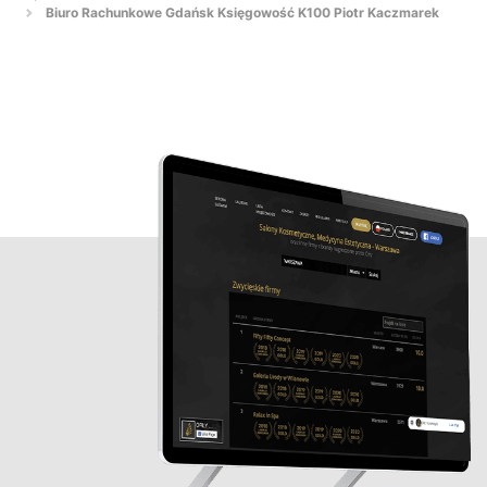
Biuro Rachunkowe Gdańsk Księgowość K100 Piotr Kaczmarek