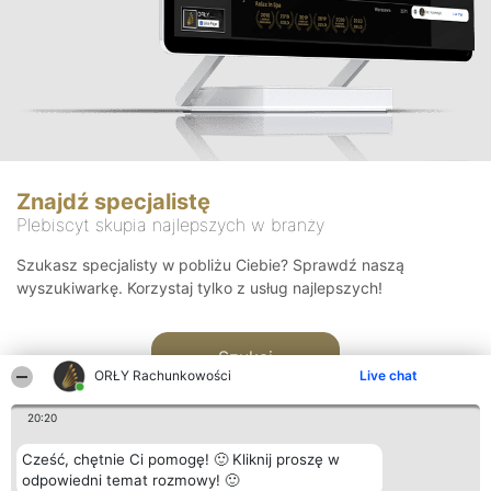
Znajdź specjalistę
Plebiscyt skupia najlepszych w branży
Szukasz specjalisty w pobliżu Ciebie? Sprawdź naszą
wyszukiwarkę. Korzystaj tylko z usług najlepszych!
Szukaj
ORŁY Rachunkowości
Live chat
20:20
Cześć, chętnie Ci pomogę! 🙂 Kliknij proszę w
odpowiedni temat rozmowy! 🙂