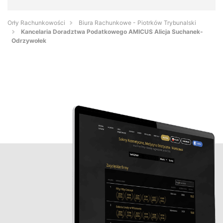
Orły Rachunkowości
Biura Rachunkowe - Piotrków Trybunalski
Kancelaria Doradztwa Podatkowego AMICUS Alicja Suchanek-
Odrzywołek