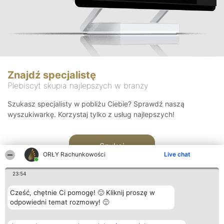
Znajdź specjalistę
Plebiscyt skupia najlepszych w branży
Szukasz specjalisty w pobliżu Ciebie? Sprawdź naszą
wyszukiwarkę. Korzystaj tylko z usług najlepszych!
Szukaj
ORŁY Rachunkowości
Live chat
23:54
Cześć, chętnie Ci pomogę! 🙂 Kliknij proszę w
odpowiedni temat rozmowy! 🙂
Organizator plebiscytu
Plebiscyt
Kontakt