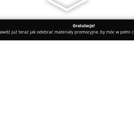
Gratulacje!
awdź już teraz jak odebrać materiały promocyjne, by móc w pełni c
ice
Biuro Rachunkowe Anna Goździk
O firmie:
Biuro Rachunkowe Anna Goźd
w świadczeniu szerokiej gamy 
umożliwiając im skoncentrowan
prowadzenie pełnej księgowośc
rozchodów, a także rozliczanie
dostosowywany jest indywidual