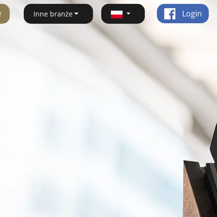
ę
Login
Inne branże