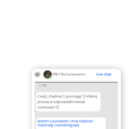
ORŁY Rachunkowości
Live chat
11:04
Cześć, chętnie Ci pomogę! 🙂 Kliknij
proszę w odpowiedni temat
rozmowy! 🙂
Jestem Laureatem, chcę odebrać
materiały marketingowe