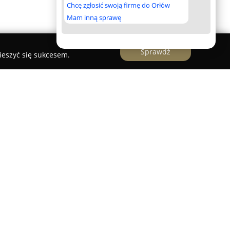
Chcę zgłosić swoją firmę do Orłów
Mam inną sprawę
Sprawdź
ieszyć się sukcesem.
zik
, zlokalizowane w Pabianicach, specjalizuje się
usług rachunkowych. Obsługuje przedsiębiorców,
ie się na rozwoju własnych firm, poprzez
i oraz podatkowej księgi przychodów i
 ryczałtu ewidencjonowanego. Zakres usług
nie do potrzeb każdego klienta.