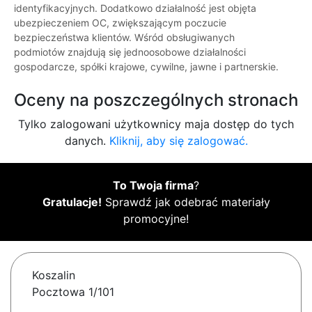
identyfikacyjnych. Dodatkowo działalność jest objęta
ubezpieczeniem OC, zwiększającym poczucie
bezpieczeństwa klientów. Wśród obsługiwanych
podmiotów znajdują się jednoosobowe działalności
gospodarcze, spółki krajowe, cywilne, jawne i partnerskie.
Oceny na poszczególnych stronach
Tylko zalogowani użytkownicy maja dostęp do tych
danych.
Kliknij, aby się zalogować.
To Twoja firma
?
Gratulacje!
Sprawdź jak odebrać materiały
promocyjne!
Koszalin
Pocztowa 1/101