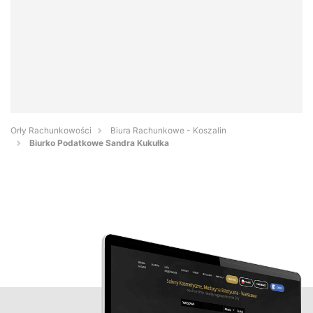
Orły Rachunkowości
Biura Rachunkowe - Koszalin
Biurko Podatkowe Sandra Kukułka