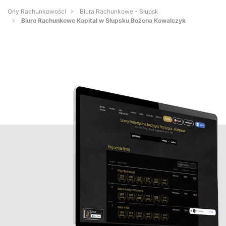
Orły Rachunkowości
Biura Rachunkowe - Słupsk
Biuro Rachunkowe Kapitał w Słupsku Bożena Kowalczyk