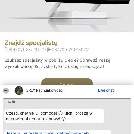
Znajdź specjalistę
Plebiscyt skupia najlepszych w branży
Szukasz specjalisty w pobliżu Ciebie? Sprawdź naszą
wyszukiwarkę. Korzystaj tylko z usług najlepszych!
Szukaj
ORŁY Rachunkowości
Live chat
13:19
Cześć, chętnie Ci pomogę! 🙂 Kliknij proszę w
odpowiedni temat rozmowy! 🙂
Organizator plebiscytu
Plebiscyt
Kontakt
Jestem Laureatem, chcę odebrać materiały
Bright Side Solutions sp. z o.
Laureaci
Kontakt