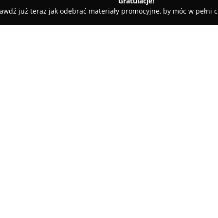
Gratulacje!
awdź już teraz jak odebrać materiały promocyjne, by móc w pełni c
ęka
Biuro Rachunkowe VAT Team
O firmie:
Biuro Rachunkowe VAT Team
Ostrołęce, specjalizująca się 
Zaufało jej już ponad dwieście
branże. Biuro obsługuje nie ty
także spółki, gospodarstwa rol
znajdują się pełna i uproszcz
kadrowo-płacowa.
Istotną zaletą firmy jest możl
usprawnia proces współpracy i 
specjalistów pomaga również w