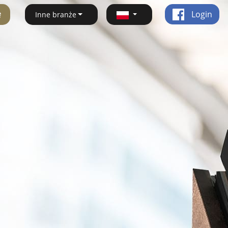
ę
Login
Inne branże