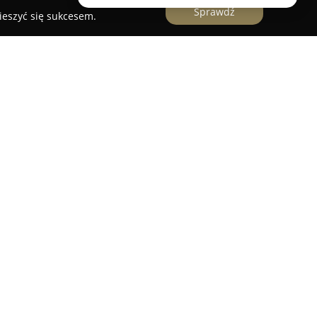
Sprawdź
ieszyć się sukcesem.
to firma działająca od ponad dwudziestu lat w
w świadczeniu wszechstronnych usług księgowych.
 przedsiębiorstw, reprezentujących różnorodne
lko jednoosobowe działalności gospodarcze, lecz
ne oraz stowarzyszenia. W ofercie VAT Team
ona księgowość oraz rozbudowana obsługa
iwość zdalnego rozliczania dokumentów, co
ogranicza potrzebę osobistych wizyt. Zespół
 optymalizacji kosztów prowadzenia działalności,