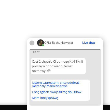
ORŁY Rachunkowości
Live chat
02:32
Cześć, chętnie Ci pomogę! 🙂 Kliknij
proszę w odpowiedni temat
rozmowy! 🙂
Jestem Laureatem, chcę odebrać
materiały marketingowe
Chcę zgłosić swoją firmę do Orłów
Mam inną sprawę