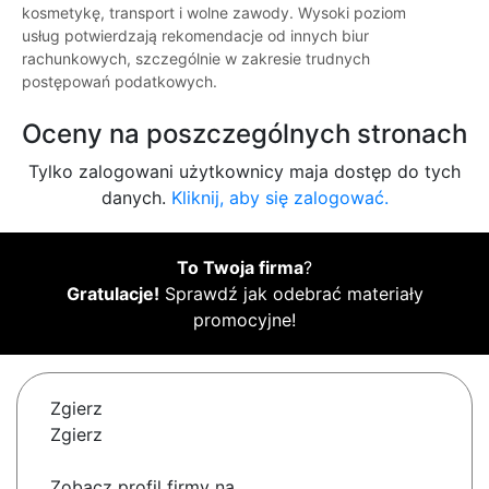
kosmetykę, transport i wolne zawody. Wysoki poziom
usług potwierdzają rekomendacje od innych biur
rachunkowych, szczególnie w zakresie trudnych
postępowań podatkowych.
Oceny na poszczególnych stronach
Tylko zalogowani użytkownicy maja dostęp do tych
danych.
Kliknij, aby się zalogować.
To Twoja firma
?
Gratulacje!
Sprawdź jak odebrać materiały
promocyjne!
Zgierz
Zgierz
Zobacz profil firmy na