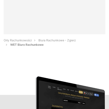
Orły Rachunkowości
Biura Rachunkowe - Zgierz
WET Biuro Rachunkowe