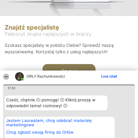
Znajdź specjalistę
Plebiscyt skupia najlepszych w branży
Szukasz specjalisty w pobliżu Ciebie? Sprawdź naszą
wyszukiwarkę. Korzystaj tylko z usług najlepszych!
Szukaj
ORŁY Rachunkowości
Live chat
17:51
Cześć, chętnie Ci pomogę! 🙂 Kliknij proszę w
odpowiedni temat rozmowy! 🙂
Organizator plebiscytu
Plebiscyt
Kontakt
Jestem Laureatem, chcę odebrać materiały
Bright Side Solutions sp. z o.
Laureaci
Kontakt
marketingowe
o. sp. k.
Lista
ul. Ruska 22
wszystkich
Chcę zgłosić swoją firmę do Orłów
Wrocław 50-079
Laureatów