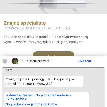
Znajdź specjalistę
Plebiscyt skupia najlepszych w branży
Szukasz specjalisty w pobliżu Ciebie? Sprawdź naszą
wyszukiwarkę. Korzystaj tylko z usług najlepszych!
Szukaj
ORŁY Rachunkowości
Live chat
08:29
Cześć, chętnie Ci pomogę! 🙂 Kliknij proszę w
odpowiedni temat rozmowy! 🙂
Organizator plebiscytu
Plebiscyt
Kontakt
Jestem Laureatem, chcę odebrać materiały
Bright Side Solutions sp. z o.
Laureaci
Kontakt
marketingowe
o. sp. k.
Lista
ul. Ruska 22
wszystkich
Chcę zgłosić swoją firmę do Orłów
Wrocław 50-079
Laureatów