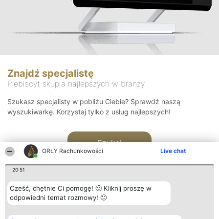
Znajdź specjalistę
Plebiscyt skupia najlepszych w branży
Szukasz specjalisty w pobliżu Ciebie? Sprawdź naszą
wyszukiwarkę. Korzystaj tylko z usług najlepszych!
Szukaj
ORŁY Rachunkowości
Live chat
20:51
Cześć, chętnie Ci pomogę! 🙂 Kliknij proszę w
odpowiedni temat rozmowy! 🙂
Organizator plebiscytu
Plebiscyt
Kontakt