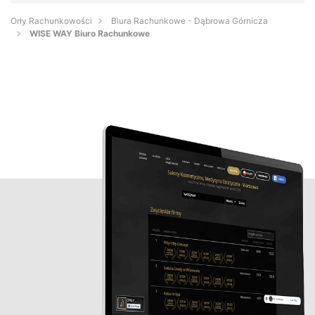
Orły Rachunkowości
Biura Rachunkowe - Dąbrowa Górnicza
WISE WAY Biuro Rachunkowe