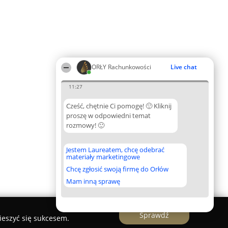
ORŁY Rachunkowości
Live chat
11:27
Cześć, chętnie Ci pomogę! 🙂 Kliknij
proszę w odpowiedni temat
rozmowy! 🙂
Jestem Laureatem, chcę odebrać
materiały marketingowe
Chcę zgłosić swoją firmę do Orłów
Mam inną sprawę
Sprawdź
ieszyć się sukcesem.