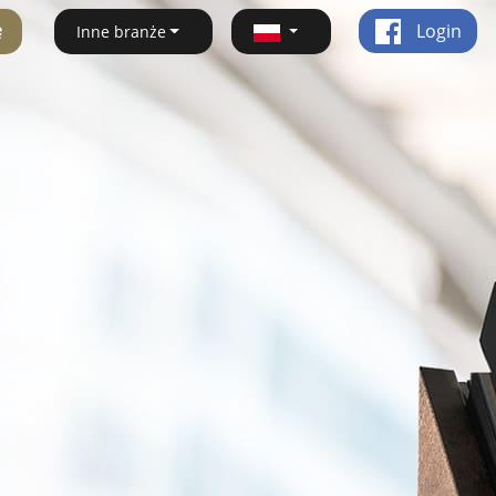
ę
Login
Inne branże