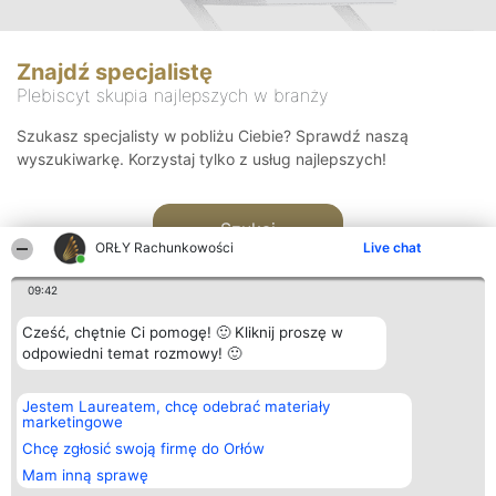
Znajdź specjalistę
Plebiscyt skupia najlepszych w branży
Szukasz specjalisty w pobliżu Ciebie? Sprawdź naszą
wyszukiwarkę. Korzystaj tylko z usług najlepszych!
Szukaj
ORŁY Rachunkowości
Live chat
09:42
Cześć, chętnie Ci pomogę! 🙂 Kliknij proszę w
odpowiedni temat rozmowy! 🙂
Organizator plebiscytu
Plebiscyt
Kontakt
Jestem Laureatem, chcę odebrać materiały
Bright Side Solutions sp. z o.
Laureaci
Kontakt
marketingowe
o. sp. k.
Lista
ul. Ruska 22
wszystkich
Chcę zgłosić swoją firmę do Orłów
Wrocław 50-079
Laureatów
Mam inną sprawę
KRS 0000749100 | Regon
Zasady
381313360 | NIP 8943132676
Regulamin