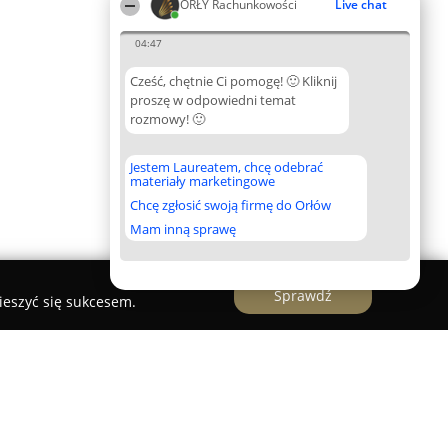
ORŁY Rachunkowości
Live chat
04:47
Cześć, chętnie Ci pomogę! 🙂 Kliknij
proszę w odpowiedni temat
rozmowy! 🙂
Jestem Laureatem, chcę odebrać
materiały marketingowe
Chcę zgłosić swoją firmę do Orłów
Mam inną sprawę
Sprawdź
ieszyć się sukcesem.