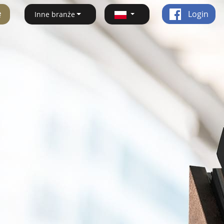
ę
Login
Inne branże