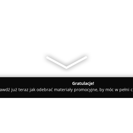
Gratulacje!
awdź już teraz jak odebrać materiały promocyjne, by móc w pełni c
ń
Kancelaria Usług Księgowych Tyniec & Partnerzy