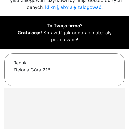
Tylko zalogowani użytkownicy maja dostęp do tych
danych.
Kliknij, aby się zalogować.
To Twoja firma
?
Gratulacje!
Sprawdź jak odebrać materiały
promocyjne!
Racula
Zielona Góra 21B