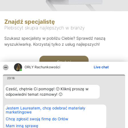
Znajdź specjalistę
Plebiscyt skupia najlepszych w branży
Szukasz specjalisty w pobliżu Ciebie? Sprawdź naszą
wyszukiwarkę. Korzystaj tylko z usług najlepszych!
Szukaj
ORŁY Rachunkowości
Live chat
23:16
Cześć, chętnie Ci pomogę! 🙂 Kliknij proszę w
odpowiedni temat rozmowy! 🙂
Organizator plebiscytu
Plebiscyt
Kontakt
Jestem Laureatem, chcę odebrać materiały
Bright Side Solutions sp. z o.
Laureaci
Kontakt
marketingowe
o. sp. k.
Lista
ul. Ruska 22
wszystkich
Chcę zgłosić swoją firmę do Orłów
Wrocław 50-079
Laureatów
Mam inną sprawę
KRS 0000749100 | Regon
Zasady