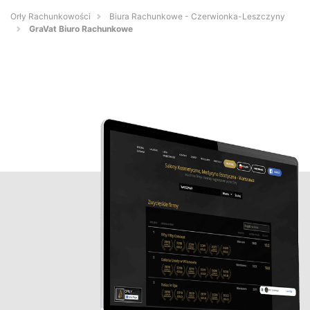
Orły Rachunkowości
Biura Rachunkowe - Czerwionka-Leszczyny
GraVat Biuro Rachunkowe