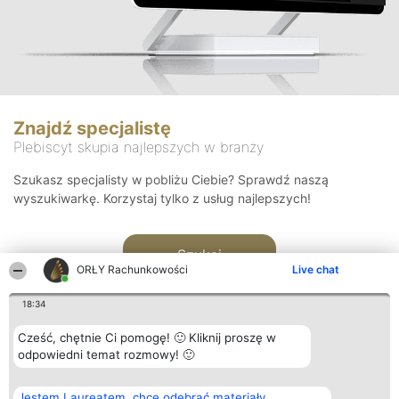
Znajdź specjalistę
Plebiscyt skupia najlepszych w branży
Szukasz specjalisty w pobliżu Ciebie? Sprawdź naszą
wyszukiwarkę. Korzystaj tylko z usług najlepszych!
Szukaj
ORŁY Rachunkowości
Live chat
18:34
Cześć, chętnie Ci pomogę! 🙂 Kliknij proszę w
odpowiedni temat rozmowy! 🙂
Organizator plebiscytu
Plebiscyt
Kontakt
Jestem Laureatem, chcę odebrać materiały
Bright Side Solutions sp. z o.
Laureaci
Kontakt