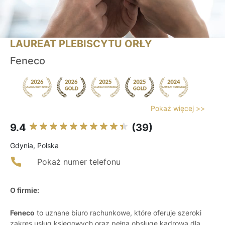
LAUREAT PLEBISCYTU ORŁY
Feneco
Pokaż więcej >>
9.4
(39)
Gdynia, Polska
Pokaż numer telefonu
O firmie:
Feneco
to uznane biuro rachunkowe, które oferuje szeroki
zakres usług księgowych oraz pełną obsługę kadrową dla