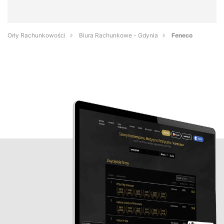
Orły Rachunkowości
Biura Rachunkowe - Gdynia
Feneco