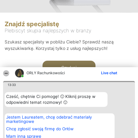
Znajdź specjalistę
Plebiscyt skupia najlepszych w branży
Szukasz specjalisty w pobliżu Ciebie? Sprawdź naszą
wyszukiwarkę. Korzystaj tylko z usług najlepszych!
Szukaj
ORŁY Rachunkowości
Live chat
13:33
Cześć, chętnie Ci pomogę! 🙂 Kliknij proszę w
odpowiedni temat rozmowy! 🙂
Organizator plebiscytu
Plebiscyt
Kontakt
Jestem Laureatem, chcę odebrać materiały
Bright Side Solutions sp. z o.
Laureaci
Kontakt
marketingowe
o. sp. k.
Lista
ul. Ruska 22
wszystkich
Chcę zgłosić swoją firmę do Orłów
Wrocław 50-079
Laureatów
Mam inną sprawę
KRS 0000749100 | Regon
Zasady