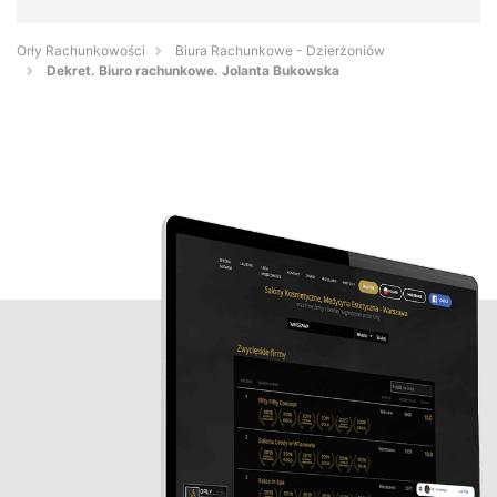
Orły Rachunkowości
Biura Rachunkowe - Dzierżoniów
Dekret. Biuro rachunkowe. Jolanta Bukowska