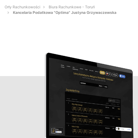
Orły Rachunkowości
Biura Rachunkowe - Toruń
Kancelaria Podatkowa "Optima" Justyna Grzywaczewska