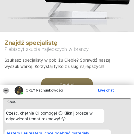
Znajdź specjalistę
Plebiscyt skupia najlepszych w branży
Szukasz specjalisty w pobliżu Ciebie? Sprawdź naszą
wyszukiwarkę. Korzystaj tylko z usług najlepszych!
Szukaj
ORŁY Rachunkowości
Live chat
02:44
Cześć, chętnie Ci pomogę! 🙂 Kliknij proszę w
odpowiedni temat rozmowy! 🙂
Organizator plebiscytu
Plebiscyt
Kontakt
Jestem Laureatem, chcę odebrać materiały
Bright Side Solutions sp. z o.
Laureaci
Kontakt