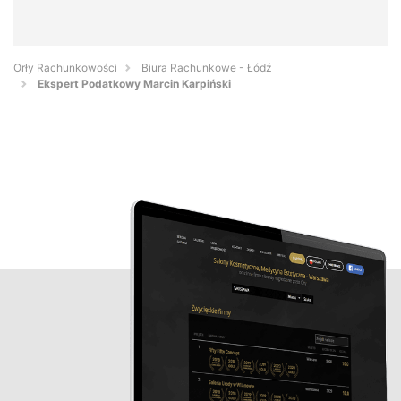
Orły Rachunkowości
Biura Rachunkowe - Łódź
Ekspert Podatkowy Marcin Karpiński