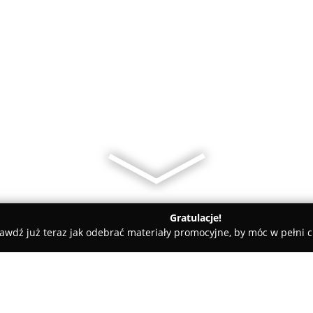
Gratulacje!
awdź już teraz jak odebrać materiały promocyjne, by móc w pełni c
ok
Biuro Rachunkowe Tax&Relax Sp. z o.o.