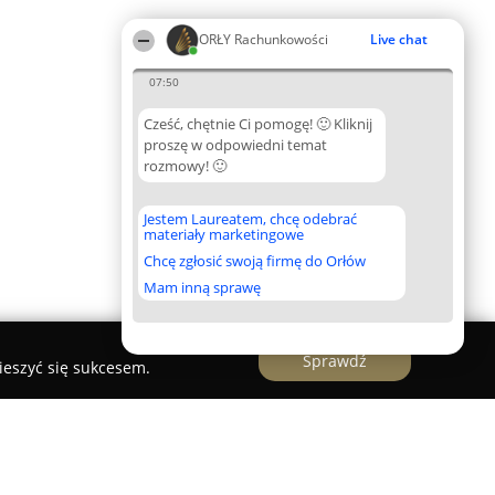
ORŁY Rachunkowości
Live chat
07:50
Cześć, chętnie Ci pomogę! 🙂 Kliknij
proszę w odpowiedni temat
rozmowy! 🙂
Jestem Laureatem, chcę odebrać
materiały marketingowe
Chcę zgłosić swoją firmę do Orłów
Mam inną sprawę
Sprawdź
ieszyć się sukcesem.