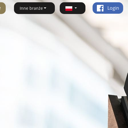
ę
Login
Inne branże