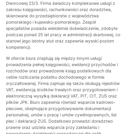
Dworcowej 23/3. Firma świadczy kompleksowe usługi z
zakresu księgowości, rachunkowości oraz doradztwa,
skierowane do przedsiębiorstw z województwa
pomorskiego i kujawsko-pomorskiego. Zespół
specjalistów posiada wieloletnie doświadczenie, zdobyte
podczas ponad 25 lat pracy w administracji skarbowej, co
stanowi jego istotny atut oraz zapewnia wysoki poziom
kompetencji.
W ofercie biura znajdują się między innymi usługi
prowadzenia pełnej księgowości, ewidencji przychodów i
rozchodów oraz prowadzenie ksiąg podatkowych dla
celów rozliczania podatku dochodowego w formie
zryczałtowanej. Firma zajmuje się także obsługą rejestrów
VAT, ewidencją środków trwałych oraz przygotowaniem i
elektroniczną wysyłką deklaracji VAT, PIT, CIT, ZUS oraz
plików JPK. Biuro zapewnia również wsparcie kadrowo-
płacowe, obejmujące przygotowywanie dokumentacji
personalnej, umów o pracę i umów cywilnoprawnych, list
płac i deklaracji ZUS. Dodatkowo prowadzi doradztwo
prawne oraz udziela wsparcia przy zakładaniu i
prowadzeniu działalności gospodarczej dla osób