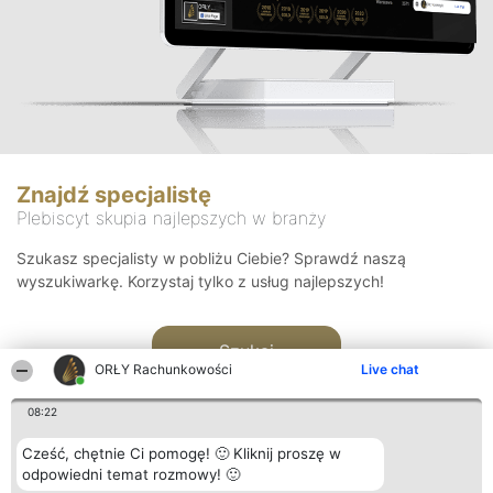
Znajdź specjalistę
Plebiscyt skupia najlepszych w branży
Szukasz specjalisty w pobliżu Ciebie? Sprawdź naszą
wyszukiwarkę. Korzystaj tylko z usług najlepszych!
Szukaj
ORŁY Rachunkowości
Live chat
08:22
Cześć, chętnie Ci pomogę! 🙂 Kliknij proszę w
odpowiedni temat rozmowy! 🙂