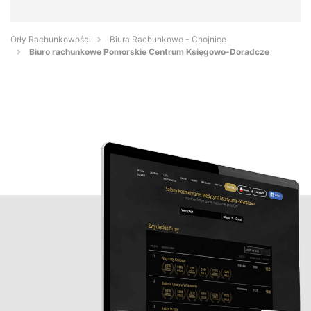
Orły Rachunkowości
Biura Rachunkowe - Chojnice
Biuro rachunkowe Pomorskie Centrum Księgowo-Doradcze