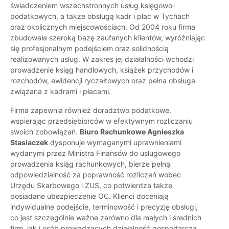
świadczeniem wszechstronnych usług księgowo-
podatkowych, a także obsługą kadr i płac w Tychach
oraz okolicznych miejscowościach. Od 2004 roku firma
zbudowała szeroką bazę zaufanych klientów, wyróżniając
się profesjonalnym podejściem oraz solidnością
realizowanych usług. W zakres jej działalności wchodzi
prowadzenie ksiąg handlowych, książek przychodów i
rozchodów, ewidencji ryczałtowych oraz pełna obsługa
związana z kadrami i płacami.
Firma zapewnia również doradztwo podatkowe,
wspierając przedsiębiorców w efektywnym rozliczaniu
swoich zobowiązań.
Biuro Rachunkowe Agnieszka
Stasiaczek
dysponuje wymaganymi uprawnieniami
wydanymi przez Ministra Finansów do usługowego
prowadzenia ksiąg rachunkowych, bierze pełną
odpowiedzialność za poprawność rozliczeń wobec
Urzędu Skarbowego i ZUS, co potwierdza także
posiadane ubezpieczenie OC. Klienci doceniają
indywidualne podejście, terminowość i precyzję obsługi,
co jest szczególnie ważne zarówno dla małych i średnich
firm, jak i osób prowadzących działalność gospodarczą.