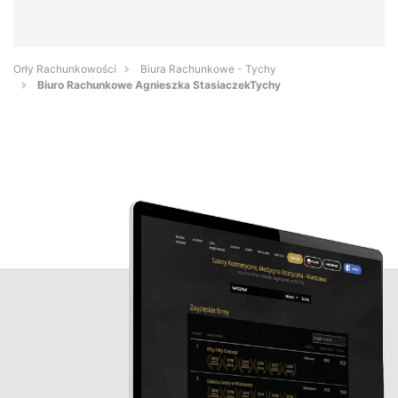
Orły Rachunkowości
Biura Rachunkowe - Tychy
Biuro Rachunkowe Agnieszka StasiaczekTychy