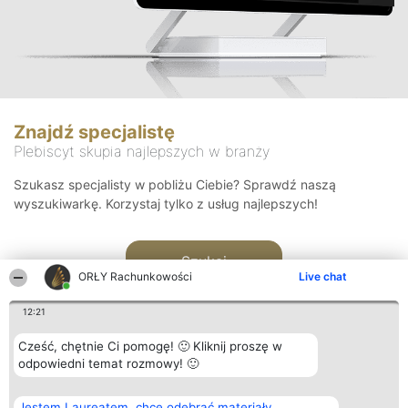
Znajdź specjalistę
Plebiscyt skupia najlepszych w branży
Szukasz specjalisty w pobliżu Ciebie? Sprawdź naszą
wyszukiwarkę. Korzystaj tylko z usług najlepszych!
Szukaj
ORŁY Rachunkowości
Live chat
12:21
Cześć, chętnie Ci pomogę! 🙂 Kliknij proszę w
odpowiedni temat rozmowy! 🙂
Organizator plebiscytu
Plebiscyt
Kontakt
Jestem Laureatem, chcę odebrać materiały