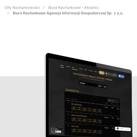
Orły Rachunkowości
Biura Rachunkowe - Kłodzko
Biuro Rachunkowe Agencja Informacji Gospodarczej Sp. z o.o.