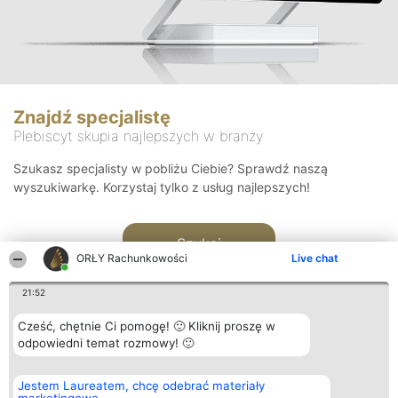
Znajdź specjalistę
Plebiscyt skupia najlepszych w branży
Szukasz specjalisty w pobliżu Ciebie? Sprawdź naszą
wyszukiwarkę. Korzystaj tylko z usług najlepszych!
Szukaj
ORŁY Rachunkowości
Live chat
21:52
Cześć, chętnie Ci pomogę! 🙂 Kliknij proszę w
odpowiedni temat rozmowy! 🙂
Organizator plebiscytu
Plebiscyt
Kontakt
Jestem Laureatem, chcę odebrać materiały
Bright Side Solutions sp. z o.
Laureaci
Kontakt