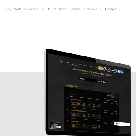
Orły Rachunkowości
Biura Rachunkowe - Gdańsk
Billiyon