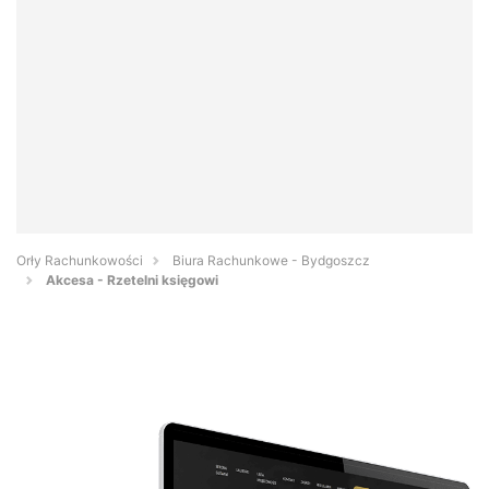
Orły Rachunkowości
Biura Rachunkowe - Bydgoszcz
Akcesa - Rzetelni księgowi