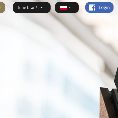
ę
Login
Inne branże