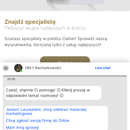
Znajdź specjalistę
Plebiscyt skupia najlepszych w branży
Szukasz specjalisty w pobliżu Ciebie? Sprawdź naszą
wyszukiwarkę. Korzystaj tylko z usług najlepszych!
Szukaj
ORŁY Rachunkowości
Live chat
20:30
Cześć, chętnie Ci pomogę! 🙂 Kliknij proszę w
odpowiedni temat rozmowy! 🙂
Organizator plebiscytu
Plebiscyt
Kontakt
Jestem Laureatem, chcę odebrać materiały
Bright Side Solutions sp. z o.
Laureaci
Kontakt
marketingowe
o. sp. k.
Lista
ul. Ruska 22
wszystkich
Chcę zgłosić swoją firmę do Orłów
Wrocław 50-079
Laureatów
Mam inną sprawę
KRS 0000749100 | Regon
Zasady