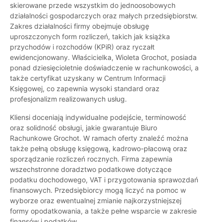
skierowane przede wszystkim do jednoosobowych
działalności gospodarczych oraz małych przedsiębiorstw.
Zakres działalności firmy obejmuje obsługę
uproszczonych form rozliczeń, takich jak książka
przychodów i rozchodów (KPiR) oraz ryczałt
ewidencjonowany. Właścicielka, Wioleta Grochot, posiada
ponad dziesięcioletnie doświadczenie w rachunkowości, a
także certyfikat uzyskany w Centrum Informacji
Księgowej, co zapewnia wysoki standard oraz
profesjonalizm realizowanych usług.
Kliensi doceniają indywidualne podejście, terminowość
oraz solidność obsługi, jakie gwarantuje Biuro
Rachunkowe Grochot. W ramach oferty znaleźć można
także pełną obsługę księgową, kadrowo-płacową oraz
sporządzanie rozliczeń rocznych. Firma zapewnia
wszechstronne doradztwo podatkowe dotyczące
podatku dochodowego, VAT i przygotowania sprawozdań
finansowych. Przedsiębiorcy mogą liczyć na pomoc w
wyborze oraz ewentualnej zmianie najkorzystniejszej
formy opodatkowania, a także pełne wsparcie w zakresie
finansów i podatków.