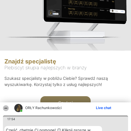
Znajdź specjalistę
Plebiscyt skupia najlepszych w branży
Szukasz specjalisty w pobliżu Ciebie? Sprawdź naszą
wyszukiwarkę. Korzystaj tylko z usług najlepszych!
Szukaj
ORŁY Rachunkowości
Live chat
17:54
Cześć, chętnie Ci pomogę! 🙂 Kliknij proszę w