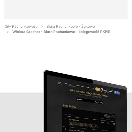
Orły Rachunkowości
Biura Rachunkowe - Żukowo
Wioleta Grochot - Biuro Rachunkowe - księgowość PKPIR