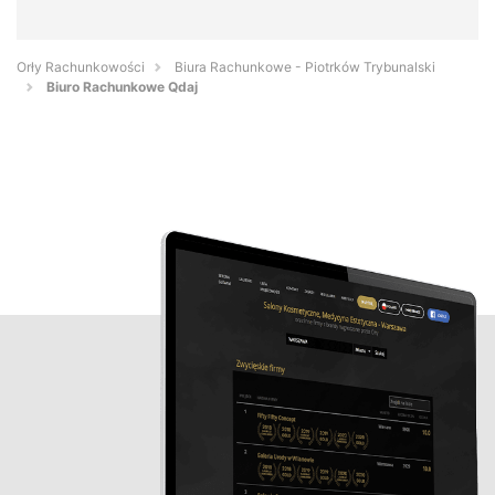
Orły Rachunkowości
Biura Rachunkowe - Piotrków Trybunalski
Biuro Rachunkowe Qdaj