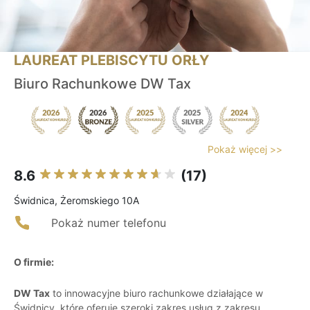
LAUREAT PLEBISCYTU ORŁY
Biuro Rachunkowe DW Tax
Pokaż więcej >>
8.6
(17)
Świdnica, Żeromskiego 10A
Pokaż numer telefonu
O firmie:
DW Tax
to innowacyjne biuro rachunkowe działające w
Świdnicy, które oferuje szeroki zakres usług z zakresu