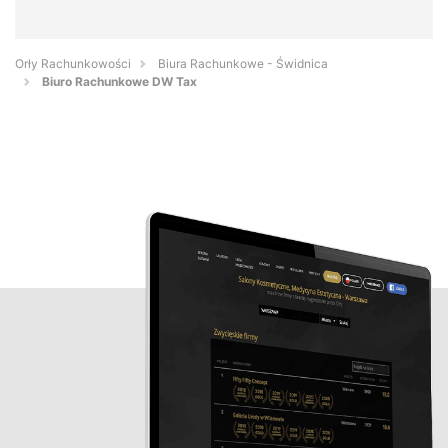
Orły Rachunkowości
Biura Rachunkowe - Świdnica
Biuro Rachunkowe DW Tax