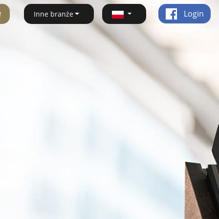
ę
Login
Inne branże