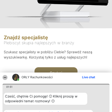
Znajdź specjalistę
Plebiscyt skupia najlepszych w branży
Szukasz specjalisty w pobliżu Ciebie? Sprawdź naszą
wyszukiwarkę. Korzystaj tylko z usług najlepszych!
Szukaj
ORŁY Rachunkowości
Live chat
01:51
Cześć, chętnie Ci pomogę! 🙂 Kliknij proszę w
odpowiedni temat rozmowy! 🙂
Organizator plebiscytu
Plebiscyt
Kontakt