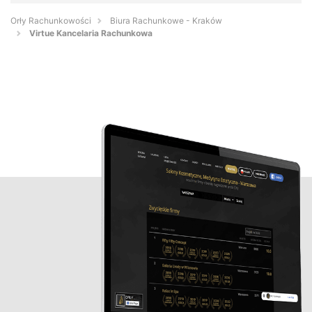
Orły Rachunkowości
Biura Rachunkowe - Kraków
Virtue Kancelaria Rachunkowa