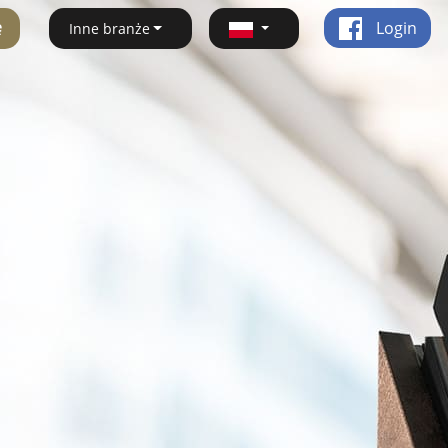
ę
Login
Inne branże