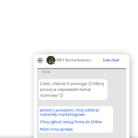
ORŁY Rachunkowości
Live chat
10:16
Cześć, chętnie Ci pomogę! 🙂 Kliknij
proszę w odpowiedni temat
rozmowy! 🙂
Jestem Laureatem, chcę odebrać
materiały marketingowe
Chcę zgłosić swoją firmę do Orłów
Mam inną sprawę