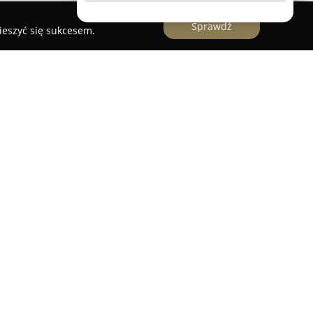
Sprawdź
ieszyć się sukcesem.
a Andrzejewska
, zlokalizowane w Pruszczu
chlarz usług księgowych, podatkowych oraz
orstwo, funkcjonujące od 2023 roku, koncentruje
sobowych działalności gospodarczych, jak i firm
a. Zakres realizowanych usług obejmuje
ch, podatkowych ksiąg przychodów i rozchodów
zanie sprawozdań finansowych, deklaracji
PIT i podatku VAT. Biuro zajmuje się również