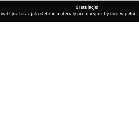
Gratulacje!
awdź już teraz jak odebrać materiały promocyjne, by móc w pełni c
z Gdański
Biuro Rachunkowe Aleksandra Andrzejewska
rzejewska
O firmie:
Biuro Rachunkowe Aleksandr
Gdańskim, świadczy szeroki wa
kadrowo-płacowych. Przedsiębi
się na wsparciu zarówno jednoo
Pokaż więcej >>
o zróżnicowanej skali działani
prowadzenie ksiąg rachunkowy
oraz ewidencji ryczałtu.
W ofercie znajduje się sporząd
podatkowych, jak też rozliczeń 