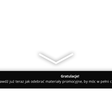
Gratulacje!
awdź już teraz jak odebrać materiały promocyjne, by móc w pełni c
ochowa
Biuro Usług Rachunkowych I Nieruchomości "gama" P