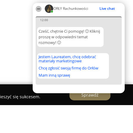
ORŁY Rachunkowości
Live chat
12:00
Cześć, chętnie Ci pomogę! 🙂 Kliknij
proszę w odpowiedni temat
rozmowy! 🙂
Jestem Laureatem, chcę odebrać
materiały marketingowe
Chcę zgłosić swoją firmę do Orłów
Mam inną sprawę
Sprawdź
ieszyć się sukcesem.
aczkowski Dariusz