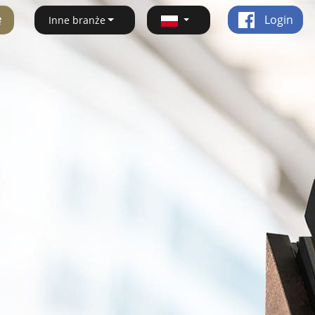
ę
Login
Inne branże