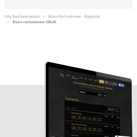
Orły Rachunkowości
Biura Rachunkowe - Białystok
Biuro rachunkowe OBLIK