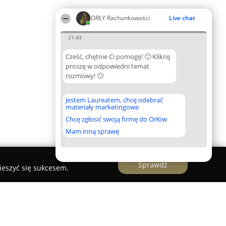
ORŁY Rachunkowości
Live chat
21:43
Cześć, chętnie Ci pomogę! 🙂 Kliknij
proszę w odpowiedni temat
rozmowy! 🙂
Jestem Laureatem, chcę odebrać
materiały marketingowe
Chcę zgłosić swoją firmę do Orłów
Mam inną sprawę
Sprawdź
ieszyć się sukcesem.