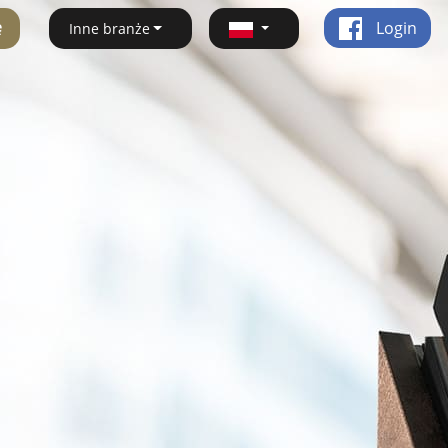
ę
Login
Inne branże