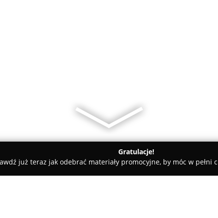
Gratulacje!
awdź już teraz jak odebrać materiały promocyjne, by móc w pełni c
rz
BIURO Rachunkowe" Zaręba Aneta