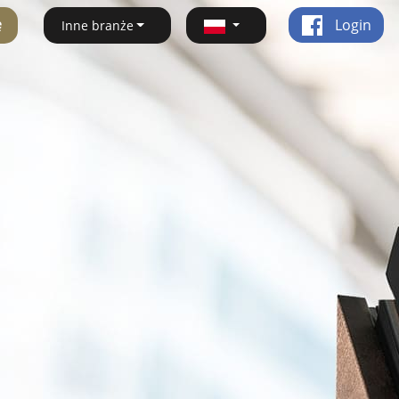
ę
Login
Inne branże