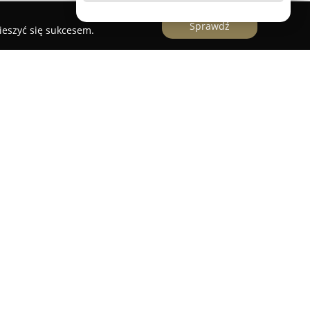
Sprawdź
ieszyć się sukcesem.
 Czechowska
to renomowana firma z Łodzi,
niu kompleksowych usług księgowych, finansowych
edziba mieści się przy ulicy Dąbrowskiego
 wspiera właścicieli firm, oferując solidne i
wane do ich potrzeb. Wysoki standard usług
y numer 35344/2009. Długoletnie doświadczenie
 OC stanowią gwarancję bezpieczeństwa i
bsługi klientów.
 Czechowska obejmuje prowadzenie ksiąg