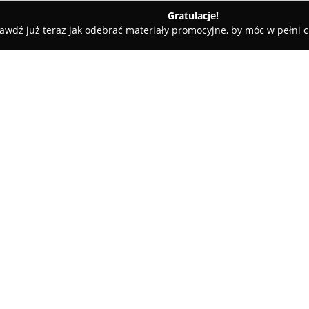
Gratulacje!
awdź już teraz jak odebrać materiały promocyjne, by móc w pełni c
Biuro Rachunkowe DIM Agata Czechowska
chowska
O firmie:
Biuro Rachunkowe DIM Agata
specjalizująca się w świadcze
oraz kadrowo-płacowych. Jej si
225/243. Przedsiębiorstwo od lat
Pokaż więcej >>
terminowe rozwiązania dostoso
poświadcza certyfikat księgow
oraz posiadanie ubezpieczenia
profesjonalnego podejścia do o
Zakres działalności DIM Agata