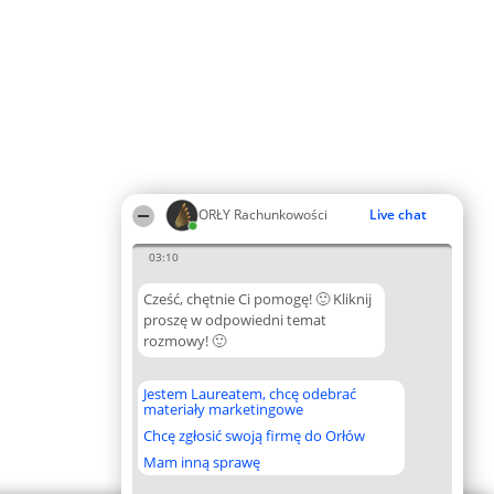
ORŁY Rachunkowości
Live chat
03:10
Cześć, chętnie Ci pomogę! 🙂 Kliknij
proszę w odpowiedni temat
rozmowy! 🙂
Jestem Laureatem, chcę odebrać
materiały marketingowe
Chcę zgłosić swoją firmę do Orłów
Mam inną sprawę