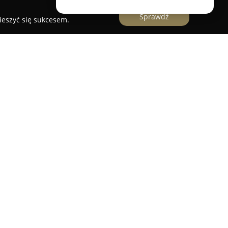
Sprawdź
ieszyć się sukcesem.
ęgowa ZNAK
to uznane biuro rachunkowe
óre zapewnia szerokie wsparcie w zakresie
o oraz gospodarczego. Firma specjalizuje się w
 wielkości, oferując profesjonalne usługi, które
andlowych i podatkowych, kompleksową obsługę
 SODiR.
sk na indywidualne podejście oraz dba o rzetelne
anymi z rozliczeniami oraz zarządzaniem
 klienci mają możliwość skupienia się na rozwoju