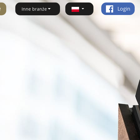
ę
Login
Inne branże