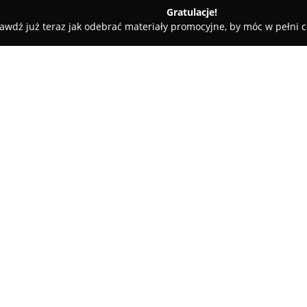
Gratulacje!
awdź już teraz jak odebrać materiały promocyjne, by móc w pełni c
szcz
ZNAK - kancelaria ekonomiczno-księgowa
ięgowa
O firmie:
Kancelaria Ekonomiczno-Ksi
zlokalizowane w Bydgoszczy, kt
księgowości, prawa podatkoweg
obsłudze przedsiębiorstw różnej
Pokaż więcej >>
obejmują prowadzenie ksiąg h
kadr i płac, a także rozliczenia
Zespół kancelarii kładzie naci
zajmowanie się sprawami związ
zasobami ludzkimi. Dzięki temu