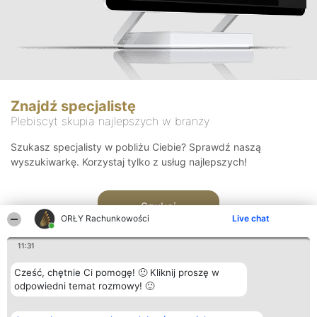
Znajdź specjalistę
Plebiscyt skupia najlepszych w branży
Szukasz specjalisty w pobliżu Ciebie? Sprawdź naszą
wyszukiwarkę. Korzystaj tylko z usług najlepszych!
Szukaj
ORŁY Rachunkowości
Live chat
11:31
Cześć, chętnie Ci pomogę! 🙂 Kliknij proszę w
odpowiedni temat rozmowy! 🙂
Organizator plebiscytu
Plebiscyt
Kontakt