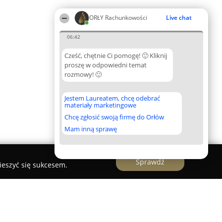
ORŁY Rachunkowości
Live chat
06:42
Cześć, chętnie Ci pomogę! 🙂 Kliknij
proszę w odpowiedni temat
rozmowy! 🙂
Jestem Laureatem, chcę odebrać
materiały marketingowe
Chcę zgłosić swoją firmę do Orłów
Mam inną sprawę
Sprawdź
ieszyć się sukcesem.