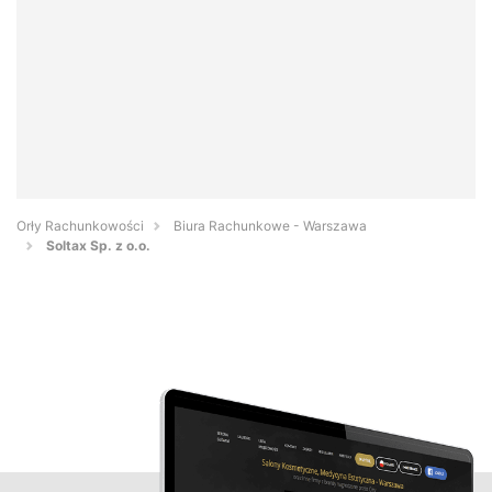
Orły Rachunkowości
Biura Rachunkowe - Warszawa
Soltax Sp. z o.o.