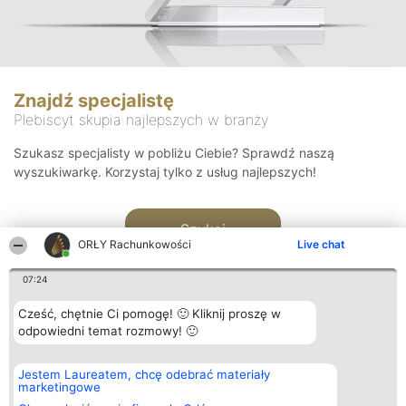
Znajdź specjalistę
Plebiscyt skupia najlepszych w branży
Szukasz specjalisty w pobliżu Ciebie? Sprawdź naszą
wyszukiwarkę. Korzystaj tylko z usług najlepszych!
Szukaj
ORŁY Rachunkowości
Live chat
07:24
Cześć, chętnie Ci pomogę! 🙂 Kliknij proszę w
odpowiedni temat rozmowy! 🙂
Organizator plebiscytu
Plebiscyt
Kontakt
Jestem Laureatem, chcę odebrać materiały
Bright Side Solutions sp. z o.
Laureaci
Kontakt
marketingowe
o. sp. k.
Lista
ul. Ruska 22
wszystkich