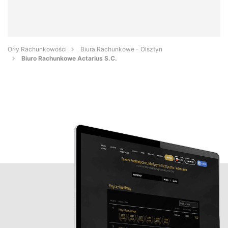
Orły Rachunkowości
Biura Rachunkowe - Olsztyn
Biuro Rachunkowe Actarius S.C.