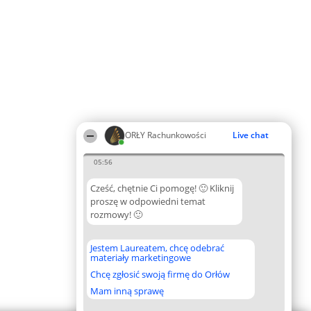
ORŁY Rachunkowości
Live chat
05:56
Cześć, chętnie Ci pomogę! 🙂 Kliknij
proszę w odpowiedni temat
rozmowy! 🙂
Jestem Laureatem, chcę odebrać
materiały marketingowe
Chcę zgłosić swoją firmę do Orłów
Mam inną sprawę