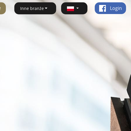
ę
Login
Inne branże