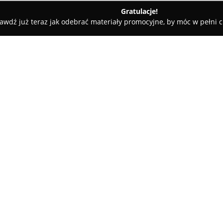
Gratulacje!
awdź już teraz jak odebrać materiały promocyjne, by móc w pełni c
Biuro Rachunkowe Personel Sp z o o
o
O firmie:
Biuro Rachunkowe Personel
to
zakres usług w zakresie księg
Przedsiębiorstwo funkcjonuje od
długoletnim doświadczeniu w s
wydaną przez Ministerstwo Fi
kompetencje do prowadzenia k
W ofercie
Biura Rachunkowego
prowadzenie pełnej księgowości
podatku dochodowego w formie 