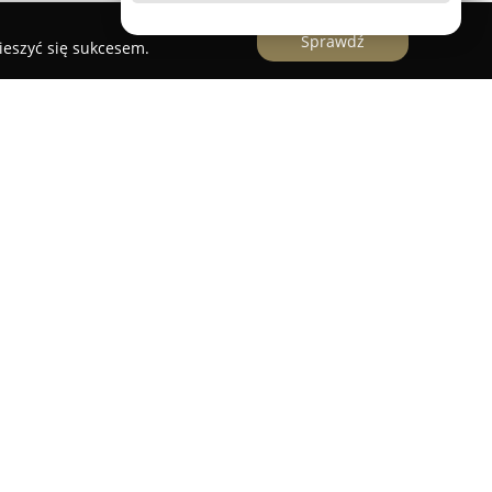
Sprawdź
ieszyć się sukcesem.
 firma działająca w Elblągu, która oferuje szeroki
owości, podatków oraz spraw kadrowo-płacowych.
 1996 roku, co świadczy o jego stabilnej pozycji i
ektorze rachunkowości. Firma posiada licencję
nansów o numerze 33188/02, potwierdzającą
siąg rachunkowych na profesjonalnym poziomie.
 Personel
znajdują się usługi takie jak
, ksiąg przychodów i rozchodów, rozliczanie
zryczałtowanej oraz obsługa ewidencji VAT.