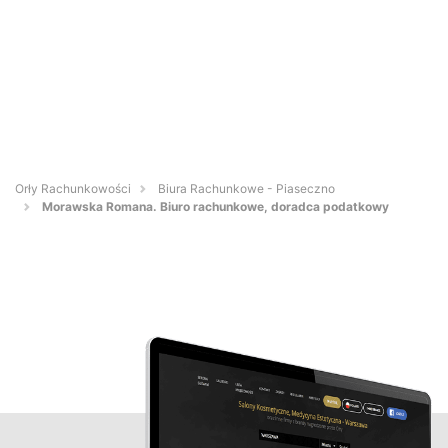
Orły Rachunkowości
Biura Rachunkowe - Piaseczno
Morawska Romana. Biuro rachunkowe, doradca podatkowy