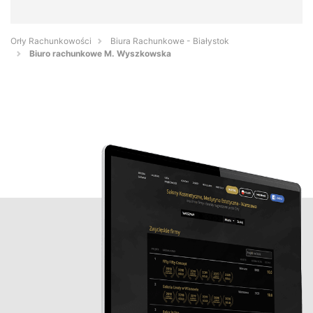
Orły Rachunkowości
Biura Rachunkowe - Białystok
Biuro rachunkowe M. Wyszkowska