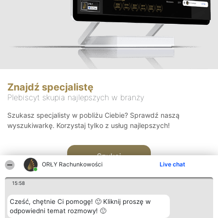
Znajdź specjalistę
Plebiscyt skupia najlepszych w branży
Szukasz specjalisty w pobliżu Ciebie? Sprawdź naszą
wyszukiwarkę. Korzystaj tylko z usług najlepszych!
Szukaj
ORŁY Rachunkowości
Live chat
15:58
Cześć, chętnie Ci pomogę! 🙂 Kliknij proszę w
odpowiedni temat rozmowy! 🙂