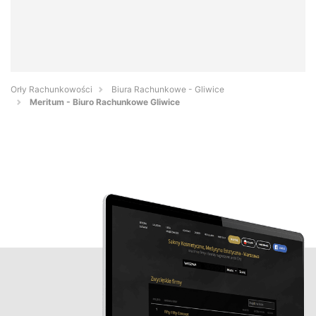
Orły Rachunkowości
Biura Rachunkowe - Gliwice
Meritum - Biuro Rachunkowe Gliwice