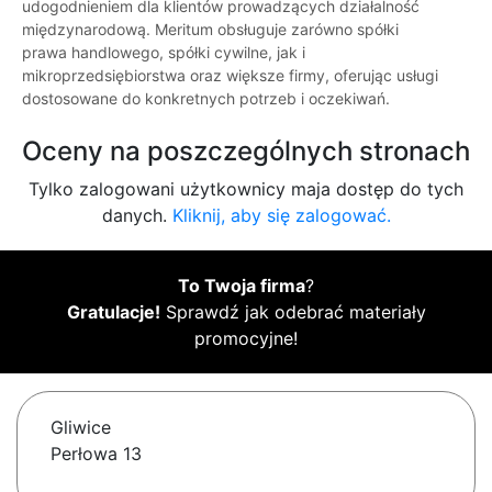
udogodnieniem dla klientów prowadzących działalność
międzynarodową. Meritum obsługuje zarówno spółki
prawa handlowego, spółki cywilne, jak i
mikroprzedsiębiorstwa oraz większe firmy, oferując usługi
dostosowane do konkretnych potrzeb i oczekiwań.
Oceny na poszczególnych stronach
Tylko zalogowani użytkownicy maja dostęp do tych
danych.
Kliknij, aby się zalogować.
To Twoja firma
?
Gratulacje!
Sprawdź jak odebrać materiały
promocyjne!
Gliwice
Perłowa 13